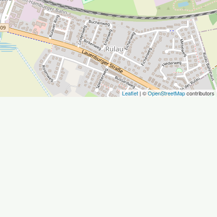
Leaflet
| ©
OpenStreetMap
contributors