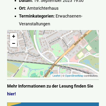
Datum:
19. September 2023 19:00
Ort:
Amtsrichterhaus
Terminkategorien:
Erwachsenen-
Veranstaltungen
+
−
Leaflet
| ©
OpenStreetMap
contributors
Mehr Informationen zu der Lesung finden Sie
hier!