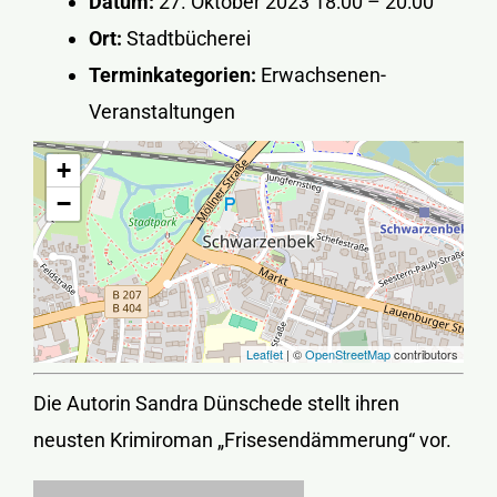
Datum:
27. Oktober 2023 18:00
–
20:00
Ort:
Stadtbücherei
Terminkategorien:
Erwachsenen-
Veranstaltungen
+
−
Leaflet
| ©
OpenStreetMap
contributors
Die Autorin Sandra Dünschede stellt ihren
neusten Krimiroman „Frisesendämmerung“ vor.