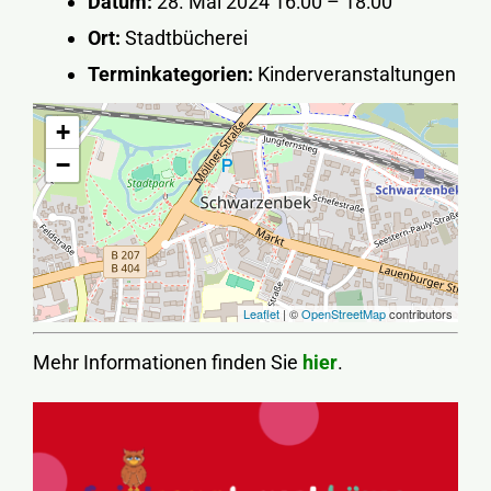
Datum:
28. Mai 2024 16:00
–
18:00
Ort:
Stadtbücherei
Terminkategorien:
Kinderveranstaltungen
+
−
Leaflet
| ©
OpenStreetMap
contributors
Mehr Informationen finden Sie
hier
.