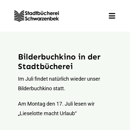
Zum
Inhalt
Toggle
springen
Naviga
Entdecken
Bilderbuchkino in der
Informieren
Stadtbücherei
Mitmachen
Im Juli findet natürlich wieder unser
Bilderbuchkino statt.
Veranstaltungen
Am Montag den 17. Juli lesen wir
„Lieselotte macht Urlaub“