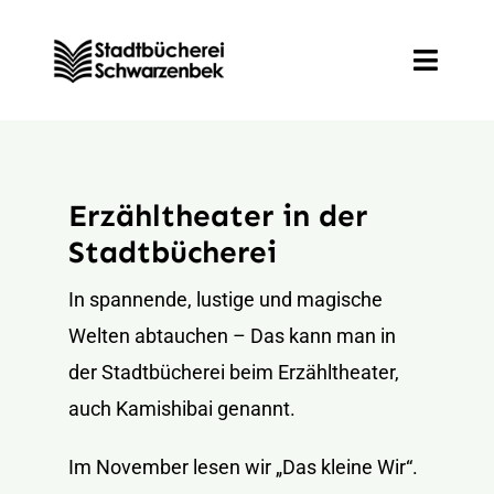
Zum
Inhalt
Toggle
springen
Naviga
Entdecken
Erzähltheater in der
Informieren
Stadtbücherei
Mitmachen
In spannende, lustige und magische
Welten abtauchen – Das kann man in
Veranstaltungen
der Stadtbücherei beim Erzähltheater,
auch Kamishibai genannt.
Im November lesen wir „Das kleine Wir“.