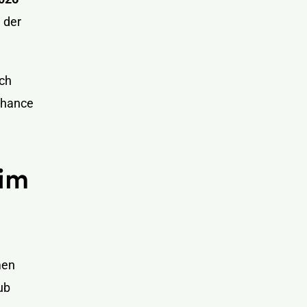
 der
ch
Chance
 im
men
ub