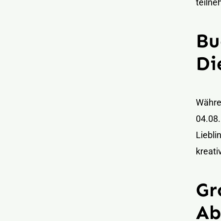
teiln
Bu
Di
Währen
04.08.
Liebl
kreati
Gr
Ab