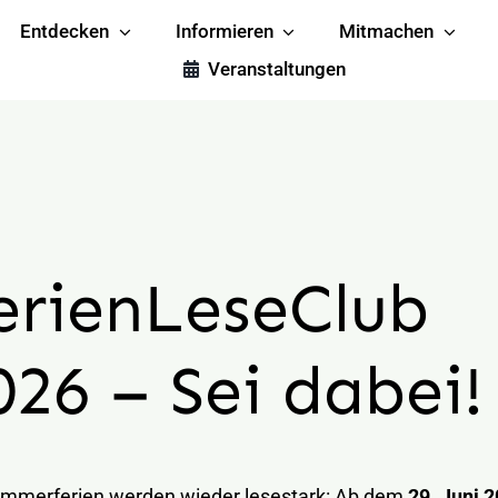
Entdecken
Informieren
Mitmachen
Veranstaltungen
erienLeseClub
026 – Sei dabei!
ommerferien werden wieder lesestark: Ab dem
29. Juni 