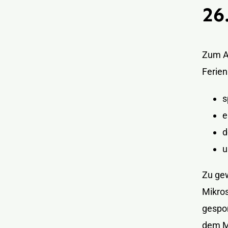
26
Zum A
Ferien
s
e
d
u
Zu gew
Mikros
gespon
dem M