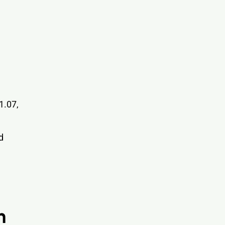
1.07,
d
m