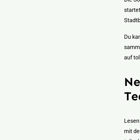
starte
Stadt
Du kan
sammel
auf tol
Ne
T
Lesen
mit de