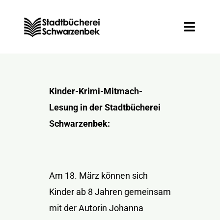
Zum
Inhalt
Toggle
springen
Naviga
Entdecken
Kinder-Krimi-Mitmach-
Informieren
Lesung in der Stadtbücherei
Schwarzenbek:
Mitmachen
Veranstaltungen
Am 18. März können sich
Kinder ab 8 Jahren gemeinsam
mit der Autorin Johanna