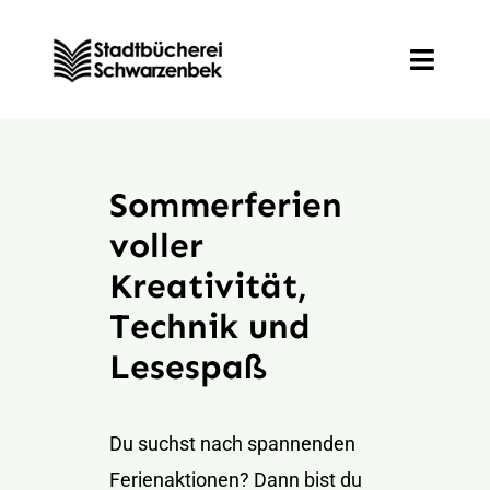
Zum
Inhalt
Toggle
springen
Naviga
Entdecken
Sommerferien
Informieren
voller
Kreativität,
Mitmachen
Technik und
Lesespaß
Veranstaltungen
Du suchst nach spannenden
Ferienaktionen? Dann bist du