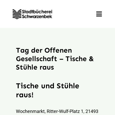
Zum
Inhalt
Toggle
springen
Naviga
Entdecken
Tag der Offenen
Informieren
Gesellschaft – Tische &
Stühle raus
Mitmachen
Tische und Stühle
Veranstaltungen
raus!
Wochenmarkt, Ritter-Wulf-Platz 1, 21493