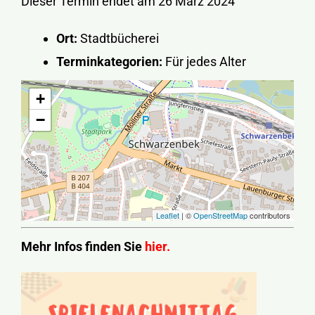
Dieser Termin endet am 26 März 2024
Ort:
Stadtbücherei
Terminkategorien:
Für jedes Alter
+
−
Leaflet
| ©
OpenStreetMap
contributors
Mehr Infos finden Sie
hier.